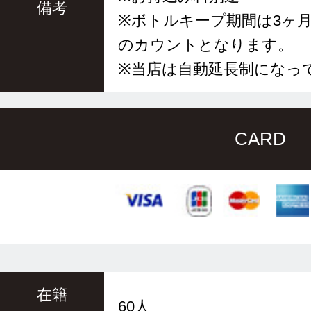
備考
※ボトルキープ期間は3ヶ
のカウントとなります。
※当店は自動延長制になっ
CARD
在籍
60人